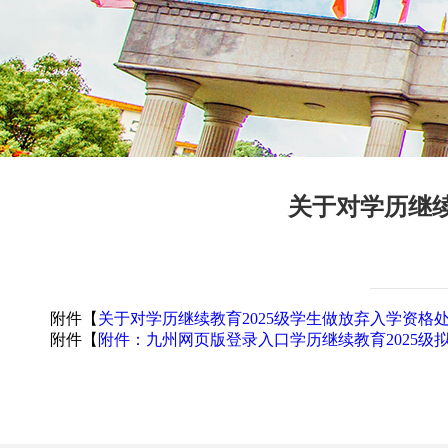
关于对学历继续
附件【
关于对学历继续教育2025级学生做放弃入学资格处理
附件【
附件：九州网页版登录入口学历继续教育2025级拟放