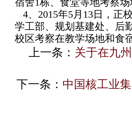
宿舍1栋、食堂等地考察场
4、2015年5月13日
学工部、规划基建处、后
校区考察在教学场地和食
上一条：
关于在九州
下一条：
中国核工业集