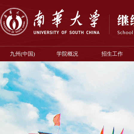
九州(中国)
学院概况
招生工作