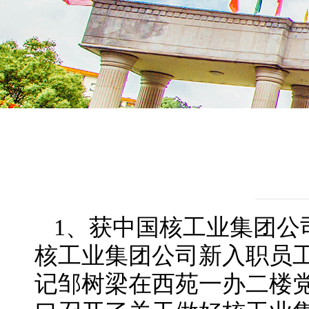
1、获中国核工业集团公
核工业集团公司新入职员工培
记邹树梁在西苑一办二楼