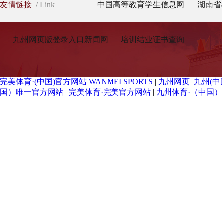
友情链接
/ Link
中国高等教育学生信息网
湖南省
九州网页版登录入口新闻网
培训结业证书查询
完美体育·(中国)官方网站 WANMEI SPORTS
|
九州网页_九州(中
国）唯一官方网站
|
完美体育·完美官方网站
|
九州体育·（中国