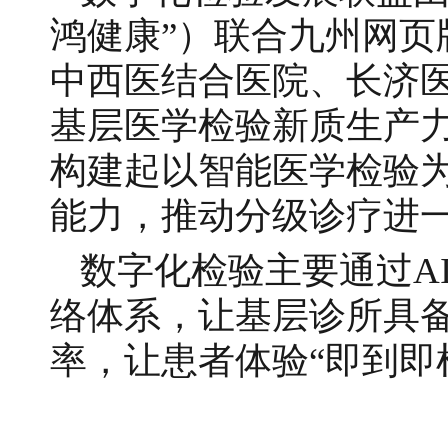
鸿健康”）联合九州网
中西医结合医院、长济医
基层医学检验新质生产
构建起以智能医学检验
能力，推动分级诊疗进
数字化检验主要通过A
络体系，让基层诊所具
率，让患者体验“即到即