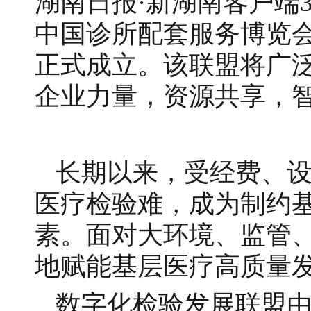
湖南日报·新湖南客户端
中国诊所配套服务博览
正式成立。该联盟将广
企业力量，资源共享，
长期以来，受经费、
医疗检验难，成为制约
素。面对大环境、监管
地赋能基层医疗高质量
数字化检验发展联盟由