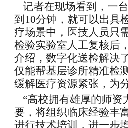
记者在现场看到，一台
到10分钟，就可以出具
疗场景中，医技人员只
检验实验室人工复核后
介绍，数字化送检解决
仅能帮基层诊所精准检
缓解医疗资源紧张，为
“高校拥有雄厚的师资
要，将组织临床经验丰
进行技术培训，进一步