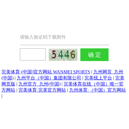
请输入验证码下载附件
完美体育·(中国)官方网站 WANMEI SPORTS
|
九州网页_九州
(中国)
|
九州平台（中国）集团有限公司
|
完美线上平台
|
完美
网页版
|
九州官方_九州(中国)
|
完美体育在线（中国）唯一官
方网站
|
完美体育·完美官方网站
|
九州体育·（中国）官方网站
|