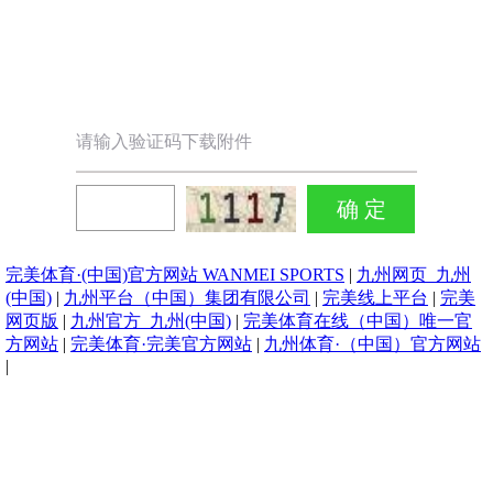
请输入验证码下载附件
完美体育·(中国)官方网站 WANMEI SPORTS
|
九州网页_九州
(中国)
|
九州平台（中国）集团有限公司
|
完美线上平台
|
完美
网页版
|
九州官方_九州(中国)
|
完美体育在线（中国）唯一官
方网站
|
完美体育·完美官方网站
|
九州体育·（中国）官方网站
|