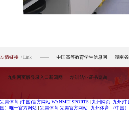
友情链接
/ Link
中国高等教育学生信息网
湖南省
九州网页版登录入口新闻网
培训结业证书查询
完美体育·(中国)官方网站 WANMEI SPORTS
|
九州网页_九州(中
国）唯一官方网站
|
完美体育·完美官方网站
|
九州体育·（中国