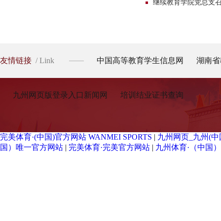
继续教育学院党总支召
友情链接
/ Link
中国高等教育学生信息网
湖南省
九州网页版登录入口新闻网
培训结业证书查询
完美体育·(中国)官方网站 WANMEI SPORTS
|
九州网页_九州(中
国）唯一官方网站
|
完美体育·完美官方网站
|
九州体育·（中国